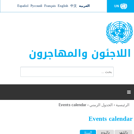
Jump to navigation
العربية
中文
English
Français
Русский
Español
UN
اللاجئون والمهاجرون
ا
ب
س
ح
ت
ث
م
ا

ر
ة
الرئيسية
›
الجدول الزمني
›
Events calendar
أنت
ا
هنا
ل
Events calendar
ب
ح
ا
بالشهر
باليوم
السنة
(علامة التبويب النشطة)
ث