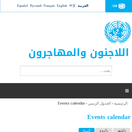
Jump to navigation
العربية
中文
English
Français
Русский
Español
UN
اللاجئون والمهاجرون
ا
ب
س
ح
ت
ث
م
ا

ر
ة
الرئيسية
›
الجدول الزمني
›
Events calendar
أنت
ا
هنا
ل
Events calendar
ب
ح
ا
بالشهر
باليوم
السنة
(علامة التبويب النشطة)
ث