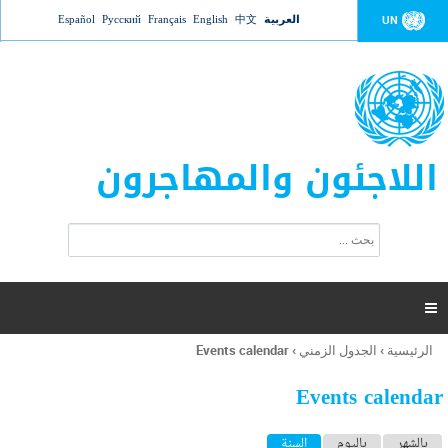
Jump to navigation
العربية
中文
English
Français
Русский
Español
UN
اللاجئون والمهاجرون
ا
ب
س
ح
ت
ث
م
ا

ر
ة
الرئيسية
›
الجدول الزمني
›
Events calendar
أنت
ا
هنا
ل
Events calendar
ب
ح
ا
بالشهر
باليوم
السنة
(علامة التبويب النشطة)
ث