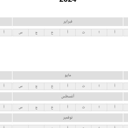
فبراير
أ
ا
ث
أ
خ
ج
س
أ
مايو
أ
ا
ث
أ
خ
ج
س
أ
أغسطس
أ
ا
ث
أ
خ
ج
س
أ
نوفمبر