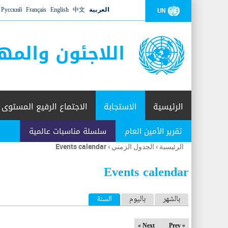
العربية
中文
English
Français
Русский
UN
اللاجئون والمه
الرئيسية
الاستجابة
الاجتماع الرفيع المستوى
تقرير الأمين العام
سلسلة مناسبات عالمية
الرئيسية
›
الجدول الزمني
›
Events calendar
أنت
هنا
Events calendar
ا
بالشهر
باليوم
السنة
(علامة التبويب النشطة)
ل
Next »
« Prev