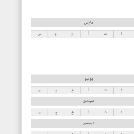
مارس
ا
ث
أ
خ
ج
س
يونيو
ا
ث
أ
خ
ج
س
سبتمبر
ا
ث
أ
خ
ج
س
ديسمبر