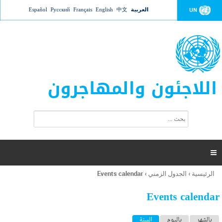
Jump to navigation
العربية
中文
English
Français
Русский
Español
UN
اللاجئون والمهاجرون
ا
ب
س
ح
ت
ث
م
ا

ر
ة
الرئيسية
›
الجدول الزمني
›
Events calendar
أنت
ا
هنا
ل
Events calendar
ب
ح
ا
بالشهر
باليوم
السنة
(علامة التبويب النشطة)
ث