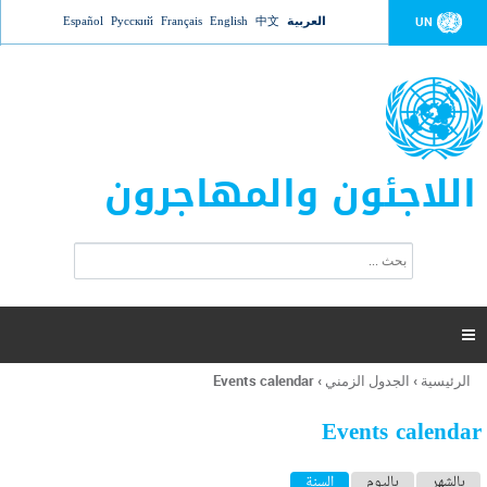
Jump to navigation
العربية
中文
English
Français
Русский
Español
UN
اللاجئون والمهاجرون
ا
ب
س
ح
ت
ث
م
ا

ر
ة
الرئيسية
›
الجدول الزمني
›
Events calendar
أنت
ا
هنا
ل
Events calendar
ب
ح
ا
بالشهر
باليوم
السنة
(علامة التبويب النشطة)
ث