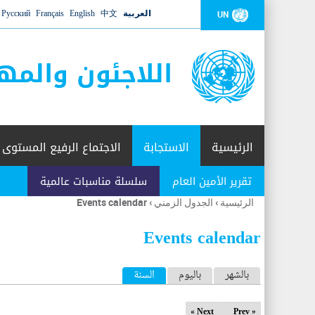
العربية
中文
English
Français
Русский
UN
اللاجئون والمه
الرئيسية
الاستجابة
الاجتماع الرفيع المستوى
تقرير الأمين العام
سلسلة مناسبات عالمية
الرئيسية
›
الجدول الزمني
›
Events calendar
أنت
هنا
Events calendar
ا
بالشهر
باليوم
السنة
(علامة التبويب النشطة)
ل
Next »
« Prev