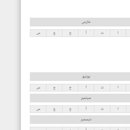
مارس
ا
ث
أ
خ
ج
س
يونيو
ا
ث
أ
خ
ج
س
سبتمبر
ا
ث
أ
خ
ج
س
ديسمبر