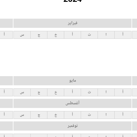
فبراير
أ
ا
ث
أ
خ
ج
س
أ
مايو
أ
ا
ث
أ
خ
ج
س
أ
أغسطس
أ
ا
ث
أ
خ
ج
س
أ
نوفمبر