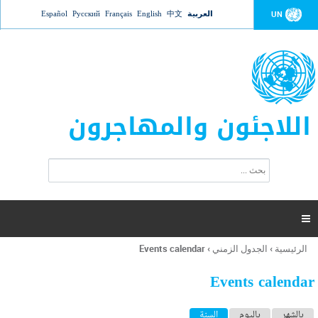
Jump to navigation
العربية
中文
English
Français
Русский
Español
UN
اللاجئون والمهاجرون
ا
ب
س
ح
ت
ث
م
ا

ر
ة
الرئيسية
›
الجدول الزمني
›
Events calendar
أنت
ا
هنا
ل
Events calendar
ب
ح
ا
بالشهر
باليوم
السنة
(علامة التبويب النشطة)
ث