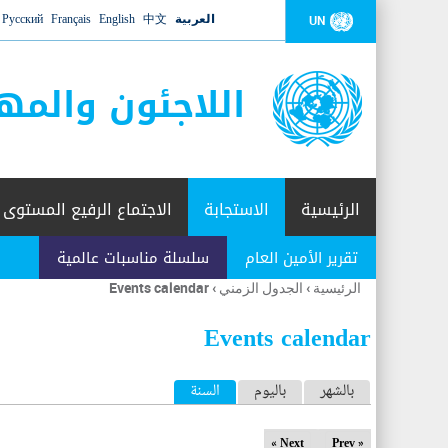
العربية
中文
English
Français
Русский
UN
اللاجئون والمه
الرئيسية
الاستجابة
الاجتماع الرفيع المستوى
تقرير الأمين العام
سلسلة مناسبات عالمية
الرئيسية
›
الجدول الزمني
›
Events calendar
أنت
هنا
Events calendar
ا
بالشهر
باليوم
السنة
(علامة التبويب النشطة)
ل
Next »
« Prev