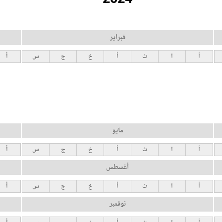
فبراير
أ
ا
ث
أ
خ
ج
س
أ
مايو
أ
ا
ث
أ
خ
ج
س
أ
أغسطس
أ
ا
ث
أ
خ
ج
س
أ
نوفمبر