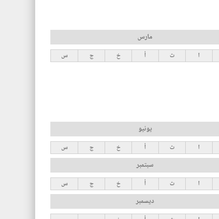
مارس
ا
ث
أ
خ
ج
س
يونيو
ا
ث
أ
خ
ج
س
سبتمبر
ا
ث
أ
خ
ج
س
ديسمبر