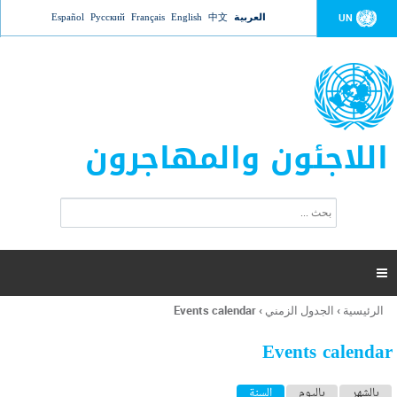
Jump to navigation
العربية
中文
English
Français
Русский
Español
UN
اللاجئون والمهاجرون
ا
ب
س
ح
ت
ث
م
ا

ر
ة
الرئيسية
›
الجدول الزمني
›
Events calendar
أنت
ا
هنا
ل
Events calendar
ب
ح
ا
بالشهر
باليوم
السنة
(علامة التبويب النشطة)
ث