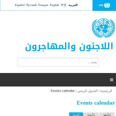
Jump to navigation
العربية
中文
English
Français
Русский
Español
UN
اللاجئون والمهاجرون
ا
ب
س
ح
ت
ث
م
ا

ر
ة
الرئيسية
›
الجدول الزمني
›
Events calendar
أنت
ا
هنا
ل
Events calendar
ب
ح
ا
بالشهر
باليوم
السنة
(علامة التبويب النشطة)
ث