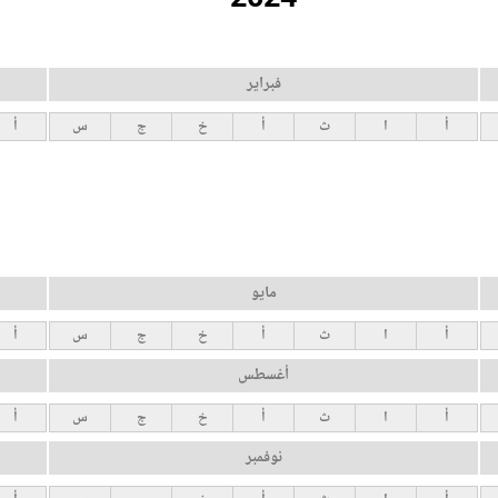
فبراير
أ
ا
ث
أ
خ
ج
س
أ
مايو
أ
ا
ث
أ
خ
ج
س
أ
أغسطس
أ
ا
ث
أ
خ
ج
س
أ
نوفمبر