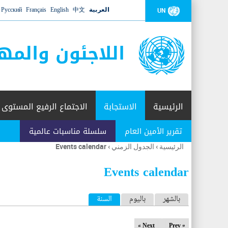
العربية
中文
English
Français
Русский
UN
اللاجئون والمه
الرئيسية
الاستجابة
الاجتماع الرفيع المستوى
تقرير الأمين العام
سلسلة مناسبات عالمية
الرئيسية
›
الجدول الزمني
›
Events calendar
أنت
هنا
Events calendar
ا
بالشهر
باليوم
السنة
(علامة التبويب النشطة)
ل
Next »
« Prev