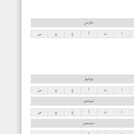
مارس
ا
ث
أ
خ
ج
س
يونيو
ا
ث
أ
خ
ج
س
سبتمبر
ا
ث
أ
خ
ج
س
ديسمبر