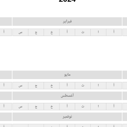
فبراير
أ
ا
ث
أ
خ
ج
س
أ
مايو
أ
ا
ث
أ
خ
ج
س
أ
أغسطس
أ
ا
ث
أ
خ
ج
س
أ
نوفمبر