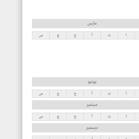
مارس
ا
ث
أ
خ
ج
س
يونيو
ا
ث
أ
خ
ج
س
سبتمبر
ا
ث
أ
خ
ج
س
ديسمبر