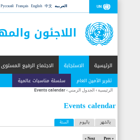
العربية
中文
English
Français
Русский
UN
اللاجئون والمه
الرئيسية
الاستجابة
الاجتماع الرفيع المستوى
تقرير الأمين العام
سلسلة مناسبات عالمية
الرئيسية
›
الجدول الزمني
›
Events calendar
أنت
هنا
Events calendar
ا
بالشهر
باليوم
السنة
(علامة التبويب النشطة)
ل
Next »
« Prev