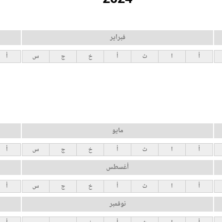
فبراير
أ
ا
ث
أ
خ
ج
س
أ
مايو
أ
ا
ث
أ
خ
ج
س
أ
أغسطس
أ
ا
ث
أ
خ
ج
س
أ
نوفمبر