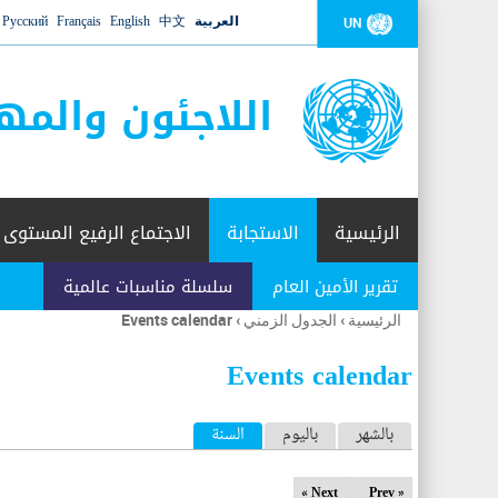
العربية
中文
English
Français
Русский
UN
اللاجئون والمه
الرئيسية
الاستجابة
الاجتماع الرفيع المستوى
تقرير الأمين العام
سلسلة مناسبات عالمية
الرئيسية
›
الجدول الزمني
›
Events calendar
أنت
هنا
Events calendar
ا
بالشهر
باليوم
السنة
(علامة التبويب النشطة)
ل
Next »
« Prev