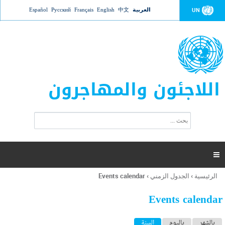
Jump to navigation
العربية
中文
English
Français
Русский
Español
UN
اللاجئون والمهاجرون
ا
ب
س
ح
ت
ث
م
ا

ر
ة
الرئيسية
›
الجدول الزمني
›
Events calendar
أنت
ا
هنا
ل
Events calendar
ب
ح
ا
بالشهر
باليوم
السنة
(علامة التبويب النشطة)
ث