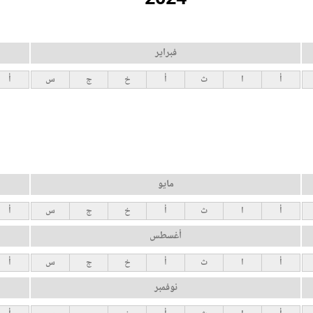
فبراير
أ
ا
ث
أ
خ
ج
س
أ
مايو
أ
ا
ث
أ
خ
ج
س
أ
أغسطس
أ
ا
ث
أ
خ
ج
س
أ
نوفمبر