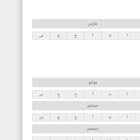
مارس
ا
ث
أ
خ
ج
س
يونيو
ا
ث
أ
خ
ج
س
سبتمبر
ا
ث
أ
خ
ج
س
ديسمبر