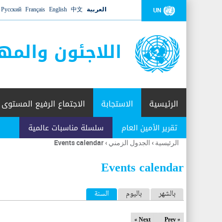
العربية
中文
English
Français
Русский
UN
اللاجئون والمه
الرئيسية
الاستجابة
الاجتماع الرفيع المستوى
تقرير الأمين العام
سلسلة مناسبات عالمية
الرئيسية
›
الجدول الزمني
›
Events calendar
أنت
هنا
Events calendar
ا
بالشهر
باليوم
السنة
(علامة التبويب النشطة)
ل
Next »
« Prev