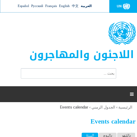
Jump to navigation
العربية
中文
English
Français
Русский
Español
UN
اللاجئون والمهاجرون
ا
ب
س
ح
ت
ث
م
ا

ر
ة
الرئيسية
›
الجدول الزمني
›
Events calendar
أنت
ا
هنا
ل
Events calendar
ب
ح
ا
بالشهر
باليوم
السنة
(علامة التبويب النشطة)
ث