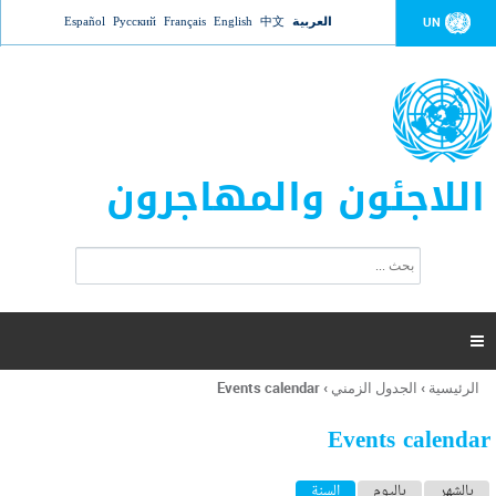
Jump to navigation
العربية
中文
English
Français
Русский
Español
UN
اللاجئون والمهاجرون
ا
ب
س
ح
ت
ث
م
ا

ر
ة
الرئيسية
›
الجدول الزمني
›
Events calendar
أنت
ا
هنا
ل
Events calendar
ب
ح
ا
بالشهر
باليوم
السنة
(علامة التبويب النشطة)
ث