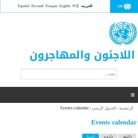
Jump to navigation
العربية
中文
English
Français
Русский
Español
UN
اللاجئون والمهاجرون
ا
ب
س
ح
ت
ث
م
ا

ر
ة
الرئيسية
›
الجدول الزمني
›
Events calendar
أنت
ا
هنا
ل
Events calendar
ب
ح
ا
بالشهر
باليوم
السنة
(علامة التبويب النشطة)
ث