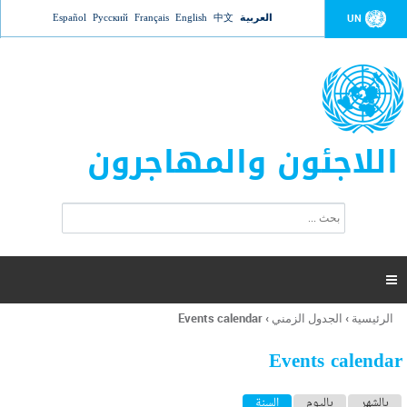
Jump to navigation
العربية
中文
English
Français
Русский
Español
UN
اللاجئون والمهاجرون
ا
ب
س
ح
ت
ث
م
ا

ر
ة
الرئيسية
›
الجدول الزمني
›
Events calendar
أنت
ا
هنا
ل
Events calendar
ب
ح
ا
بالشهر
باليوم
السنة
(علامة التبويب النشطة)
ث