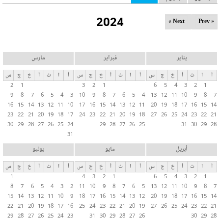
ل
2024
ت
Next »
« Prev
ب
و
ي
يناير
فبراير
مارس
ب
أ
ا
ث
أ
خ
ج
س
أ
ا
ث
أ
خ
ج
س
أ
ا
ث
أ
خ
ج
س
ا
2
1
3
2
1
6
5
4
3
2
1
ت
9
8
7
6
5
4
3
10
9
8
7
6
5
4
13
12
11
10
9
8
7
ا
16
15
14
13
12
11
10
17
16
15
14
13
12
11
20
19
18
17
16
15
14
ل
23
22
21
20
19
18
17
24
23
22
21
20
19
18
27
26
25
24
23
22
21
30
29
28
27
26
25
24
29
28
27
26
25
31
30
29
28
أ
31
س
ا
أبريل
مايو
يونيو
س
أ
ا
ث
أ
خ
ج
س
أ
ا
ث
أ
خ
ج
س
أ
ا
ث
أ
خ
ج
س
ي
1
4
3
2
1
6
5
4
3
2
1
ة
8
7
6
5
4
3
2
11
10
9
8
7
6
5
13
12
11
10
9
8
7
15
14
13
12
11
10
9
18
17
16
15
14
13
12
20
19
18
17
16
15
14
22
21
20
19
18
17
16
25
24
23
22
21
20
19
27
26
25
24
23
22
21
29
28
27
26
25
24
23
31
30
29
28
27
26
30
29
28