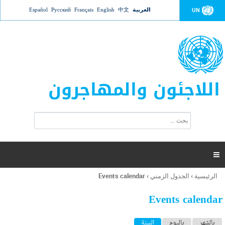
Jump to navigation
العربية
中文
English
Français
Русский
Español
UN
اللاجئون والمهاجرون
ا
ب
س
ح
ت
ث
م
ا

ر
ة
الرئيسية
›
الجدول الزمني
›
Events calendar
أنت
ا
هنا
ل
Events calendar
ب
ح
ا
بالشهر
باليوم
السنة
(علامة التبويب النشطة)
ث