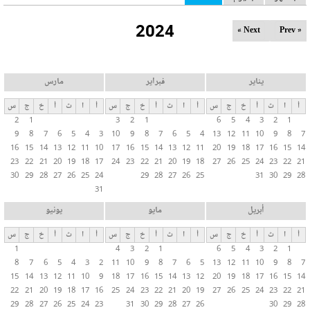
ل
2024
ت
Next »
« Prev
ب
و
ي
يناير
فبراير
مارس
ب
أ
ا
ث
أ
خ
ج
س
أ
ا
ث
أ
خ
ج
س
أ
ا
ث
أ
خ
ج
س
ا
2
1
3
2
1
6
5
4
3
2
1
ت
9
8
7
6
5
4
3
10
9
8
7
6
5
4
13
12
11
10
9
8
7
ا
16
15
14
13
12
11
10
17
16
15
14
13
12
11
20
19
18
17
16
15
14
ل
23
22
21
20
19
18
17
24
23
22
21
20
19
18
27
26
25
24
23
22
21
30
29
28
27
26
25
24
29
28
27
26
25
31
30
29
28
أ
31
س
ا
أبريل
مايو
يونيو
س
أ
ا
ث
أ
خ
ج
س
أ
ا
ث
أ
خ
ج
س
أ
ا
ث
أ
خ
ج
س
ي
1
4
3
2
1
6
5
4
3
2
1
ة
8
7
6
5
4
3
2
11
10
9
8
7
6
5
13
12
11
10
9
8
7
15
14
13
12
11
10
9
18
17
16
15
14
13
12
20
19
18
17
16
15
14
22
21
20
19
18
17
16
25
24
23
22
21
20
19
27
26
25
24
23
22
21
29
28
27
26
25
24
23
31
30
29
28
27
26
30
29
28