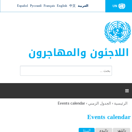
Jump to navigation
العربية
中文
English
Français
Русский
Español
UN
اللاجئون والمهاجرون
ا
ب
س
ح
ت
ث
م
ا

ر
ة
الرئيسية
›
الجدول الزمني
›
Events calendar
أنت
ا
هنا
ل
Events calendar
ب
ح
ا
بالشهر
باليوم
السنة
(علامة التبويب النشطة)
ث