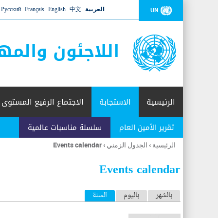
العربية
中文
English
Français
Русский
UN
اللاجئون والمه
الرئيسية
الاستجابة
الاجتماع الرفيع المستوى
تقرير الأمين العام
سلسلة مناسبات عالمية
الرئيسية
›
الجدول الزمني
›
Events calendar
أنت
هنا
Events calendar
ا
بالشهر
باليوم
السنة
(علامة التبويب النشطة)
ل