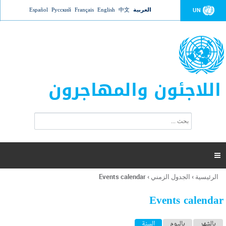
Jump to navigation
العربية
中文
English
Français
Русский
Español
UN
اللاجئون والمهاجرون
ا
ب
س
ح
ت
ث
م
ا

ر
ة
الرئيسية
›
الجدول الزمني
›
Events calendar
أنت
ا
هنا
ل
Events calendar
ب
ح
ا
بالشهر
باليوم
السنة
(علامة التبويب النشطة)
ث