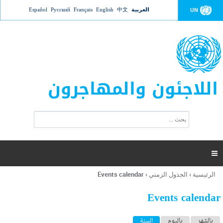
Jump to navigation
العربية
中文
English
Français
Русский
Español
UN
اللاجئون والمهاجرون
ا
ب
س
ح
ت
ث
م
ا

ر
ة
الرئيسية
›
الجدول الزمني
›
Events calendar
أنت
ا
هنا
ل
Events calendar
ب
ح
ا
بالشهر
باليوم
السنة
(علامة التبويب النشطة)
ث