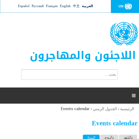
Jump to navigation
العربية
中文
English
Français
Русский
Español
UN
اللاجئون والمهاجرون
ا
ب
س
ح
ت
ث
م
ا

ر
ة
الرئيسية
›
الجدول الزمني
›
Events calendar
أنت
ا
هنا
ل
Events calendar
ب
ح
ا
بالشهر
باليوم
السنة
(علامة التبويب النشطة)
ث