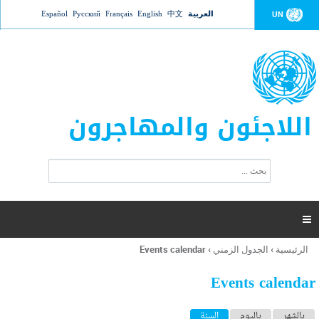
Jump to navigation
العربية
中文
English
Français
Русский
Español
UN
اللاجئون والمهاجرون
ا
ب
س
ح
ت
ث
م
ا

ر
ة
الرئيسية
›
الجدول الزمني
›
Events calendar
أنت
ا
هنا
ل
Events calendar
ب
ح
ا
بالشهر
باليوم
السنة
(علامة التبويب النشطة)
ث