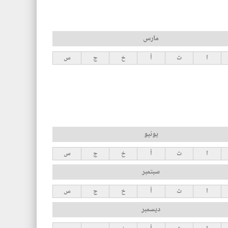
مارس
ا
ث
أ
خ
ج
س
يونيو
ا
ث
أ
خ
ج
س
سبتمبر
ا
ث
أ
خ
ج
س
ديسمبر