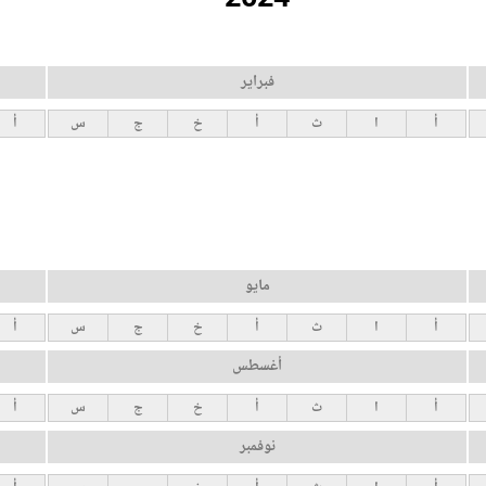
فبراير
أ
ا
ث
أ
خ
ج
س
أ
مايو
أ
ا
ث
أ
خ
ج
س
أ
أغسطس
أ
ا
ث
أ
خ
ج
س
أ
نوفمبر