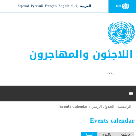
Jump to navigation
العربية
中文
English
Français
Русский
Español
UN
اللاجئون والمهاجرون
ا
ب
س
ح
ت
ث
م
ا

ر
ة
الرئيسية
›
الجدول الزمني
›
Events calendar
أنت
ا
هنا
ل
Events calendar
ب
ح
ا
بالشهر
باليوم
السنة
(علامة التبويب النشطة)
ث