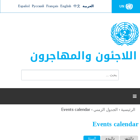
Jump to navigation
العربية
中文
English
Français
Русский
Español
UN
اللاجئون والمهاجرون
ا
ب
س
ح
ت
ث
م
ا

ر
ة
الرئيسية
›
الجدول الزمني
›
Events calendar
أنت
ا
هنا
ل
Events calendar
ب
ح
ا
بالشهر
باليوم
السنة
(علامة التبويب النشطة)
ث