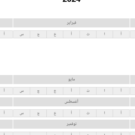
فبراير
أ
ا
ث
أ
خ
ج
س
أ
مايو
أ
ا
ث
أ
خ
ج
س
أ
أغسطس
أ
ا
ث
أ
خ
ج
س
أ
نوفمبر