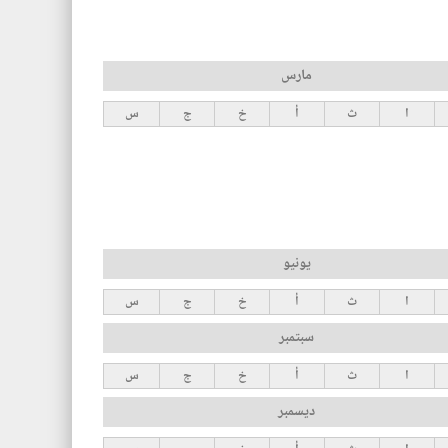
مارس
ا
ث
أ
خ
ج
س
يونيو
ا
ث
أ
خ
ج
س
سبتمبر
ا
ث
أ
خ
ج
س
ديسمبر