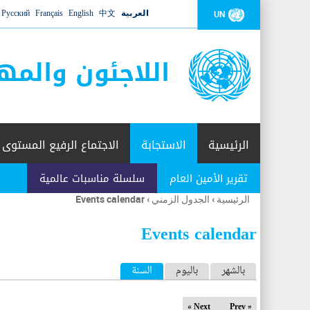
العربية
中文
English
Français
Русский
UN
اللاجئون والمه
الرئيسية
الاستجابة
الاجتماع الرفيع المستوى
تقرير الأمين العام
سلسلة مناسبات عالمية
الرئيسية
›
الجدول الزمني
›
Events calendar
أنت
هنا
Events calendar
ا
بالشهر
باليوم
السنة
(علامة التبويب النشطة)
ل
Next »
« Prev