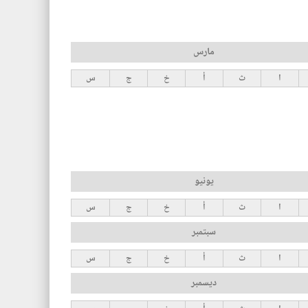
مارس
ا
ث
أ
خ
ج
س
يونيو
ا
ث
أ
خ
ج
س
سبتمبر
ا
ث
أ
خ
ج
س
ديسمبر