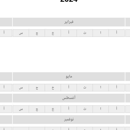
فبراير
أ
ا
ث
أ
خ
ج
س
أ
مايو
أ
ا
ث
أ
خ
ج
س
أ
أغسطس
أ
ا
ث
أ
خ
ج
س
أ
نوفمبر