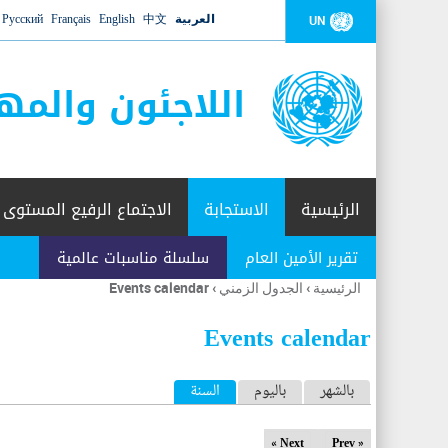
العربية
中文
English
Français
Русский
UN
اللاجئون والمه
الرئيسية
الاستجابة
الاجتماع الرفيع المستوى
تقرير الأمين العام
سلسلة مناسبات عالمية
الرئيسية
›
الجدول الزمني
›
Events calendar
أنت
هنا
Events calendar
ا
بالشهر
باليوم
السنة
(علامة التبويب النشطة)
ل
Next »
« Prev