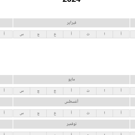
فبراير
أ
ا
ث
أ
خ
ج
س
أ
مايو
أ
ا
ث
أ
خ
ج
س
أ
أغسطس
أ
ا
ث
أ
خ
ج
س
أ
نوفمبر