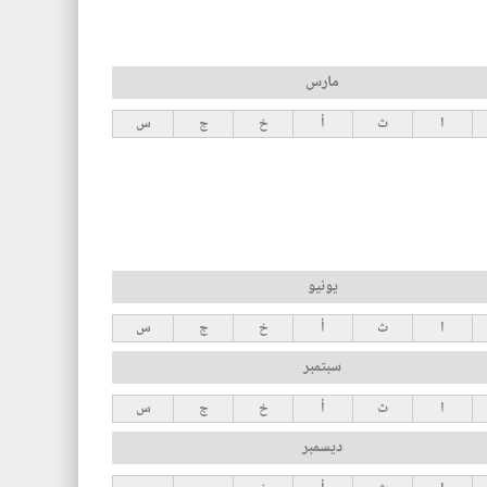
مارس
ا
ث
أ
خ
ج
س
يونيو
ا
ث
أ
خ
ج
س
سبتمبر
ا
ث
أ
خ
ج
س
ديسمبر