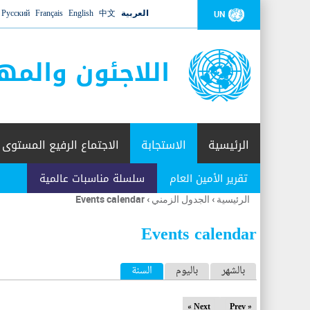
العربية
中文
English
Français
Русский
UN
اللاجئون والمه
الرئيسية
الاستجابة
الاجتماع الرفيع المستوى
تقرير الأمين العام
سلسلة مناسبات عالمية
الرئيسية
›
الجدول الزمني
›
Events calendar
أنت
هنا
Events calendar
ا
بالشهر
باليوم
السنة
(علامة التبويب النشطة)
ل
Next »
« Prev