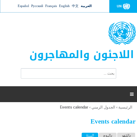
Jump to navigation
العربية
中文
English
Français
Русский
Español
UN
اللاجئون والمهاجرون
ا
ب
س
ح
ت
ث
م
ا

ر
ة
الرئيسية
›
الجدول الزمني
›
Events calendar
أنت
ا
هنا
ل
Events calendar
ب
ح
ا
بالشهر
باليوم
السنة
(علامة التبويب النشطة)
ث