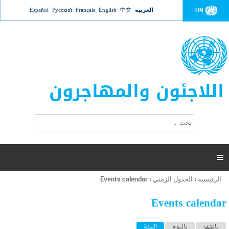
Jump to navigation
العربية
中文
English
Français
Русский
Español
UN
اللاجئون والمهاجرون
ا
ب
س
ح
ت
ث
م
ا

ر
ة
الرئيسية
›
الجدول الزمني
›
Events calendar
أنت
ا
هنا
ل
Events calendar
ب
ح
ا
بالشهر
باليوم
السنة
(علامة التبويب النشطة)
ث