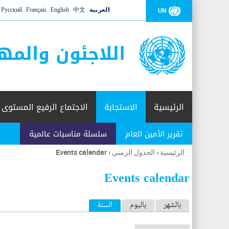
العربية
中文
English
Français
Русский
UN
اللاجئون والمه
الرئيسية
الاستجابة
الاجتماع الرفيع المستوى
تقرير الأمين العام
سلسلة مناسبات عالمية
الرئيسية
›
الجدول الزمني
›
Events calendar
أنت
هنا
Events calendar
ا
بالشهر
باليوم
السنة
(علامة التبويب النشطة)
ل