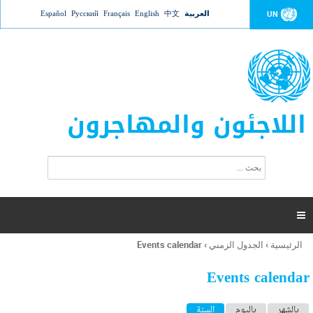
Jump to navigation
العربية
中文
English
Français
Русский
Español
UN
اللاجئون والمهاجرون
ا
ب
س
ح
ت
ث
م
ا

ر
ة
الرئيسية
›
الجدول الزمني
›
Events calendar
أنت
ا
هنا
ل
Events calendar
ب
ح
ا
بالشهر
باليوم
السنة
(علامة التبويب النشطة)
ث