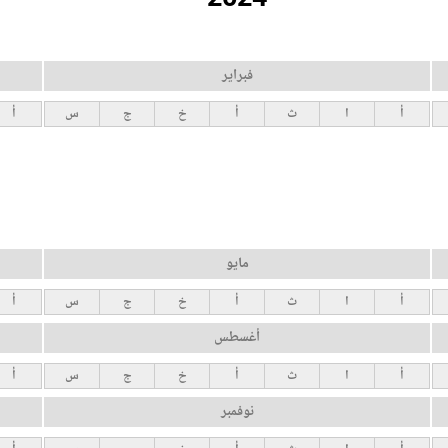
فبراير
أ
ا
ث
أ
خ
ج
س
أ
مايو
أ
ا
ث
أ
خ
ج
س
أ
أغسطس
أ
ا
ث
أ
خ
ج
س
أ
نوفمبر