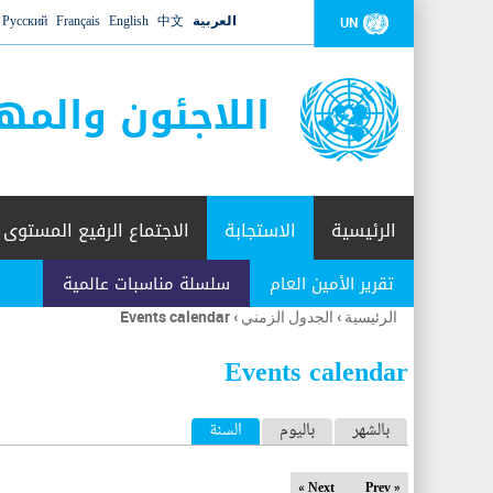
العربية
中文
English
Français
Русский
UN
اللاجئون والمه
الرئيسية
الاستجابة
الاجتماع الرفيع المستوى
تقرير الأمين العام
سلسلة مناسبات عالمية
الرئيسية
›
الجدول الزمني
›
Events calendar
أنت
هنا
Events calendar
ا
بالشهر
باليوم
السنة
(علامة التبويب النشطة)
ل
Next »
« Prev