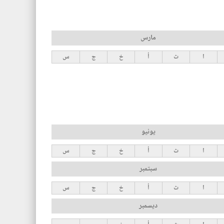
مارس
ا
ث
أ
خ
ج
س
يونيو
ا
ث
أ
خ
ج
س
سبتمبر
ا
ث
أ
خ
ج
س
ديسمبر