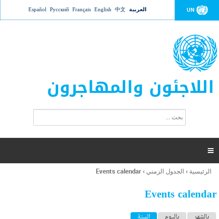
Jump to navigation
العربية
中文
English
Français
Русский
Español
UN
اللاجئون والمهاجرون
ا
ب
س
ح
ت
ث
م
ا

ر
ة
الرئيسية
›
الجدول الزمني
›
Events calendar
أنت
ا
هنا
ل
Events calendar
ب
ح
ا
بالشهر
باليوم
السنة
(علامة التبويب النشطة)
ث