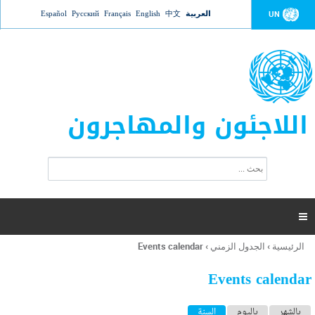
Jump to navigation
العربية
中文
English
Français
Русский
Español
UN
اللاجئون والمهاجرون
ا
ب
س
ح
ت
ث
م
ا

ر
ة
الرئيسية
›
الجدول الزمني
›
Events calendar
أنت
ا
هنا
ل
Events calendar
ب
ح
ا
بالشهر
باليوم
السنة
(علامة التبويب النشطة)
ث