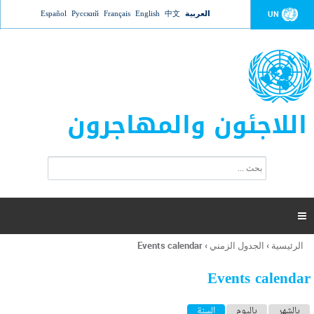
Jump to navigation
العربية
中文
English
Français
Русский
Español
UN
اللاجئون والمهاجرون
ا
ب
س
ح
ت
ث
م
ا

ر
ة
الرئيسية
›
الجدول الزمني
›
Events calendar
أنت
ا
هنا
ل
Events calendar
ب
ح
ا
بالشهر
باليوم
السنة
(علامة التبويب النشطة)
ث