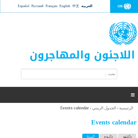
Jump to navigation
العربية
中文
English
Français
Русский
Español
UN
اللاجئون والمهاجرون
ا
ب
س
ح
ت
ث
م
ا

ر
ة
الرئيسية
›
الجدول الزمني
›
Events calendar
أنت
ا
هنا
ل
Events calendar
ب
ح
ا
بالشهر
باليوم
السنة
(علامة التبويب النشطة)
ث