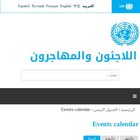
Jump to navigation
العربية
中文
English
Français
Русский
Español
UN
اللاجئون والمهاجرون
ا
ب
س
ح
ت
ث
م
ا

ر
ة
الرئيسية
›
الجدول الزمني
›
Events calendar
أنت
ا
هنا
ل
Events calendar
ب
ح
ا
بالشهر
باليوم
السنة
(علامة التبويب النشطة)
ث