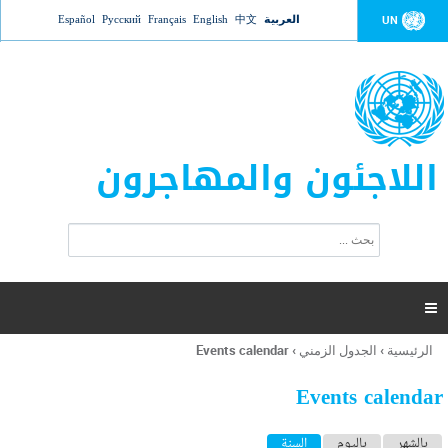
Jump to navigation
العربية
中文
English
Français
Русский
Español
UN
اللاجئون والمهاجرون
ا
ب
س
ح
ت
ث
م
ا

ر
ة
الرئيسية
›
الجدول الزمني
›
Events calendar
أنت
ا
هنا
ل
Events calendar
ب
ح
ا
بالشهر
باليوم
السنة
(علامة التبويب النشطة)
ث