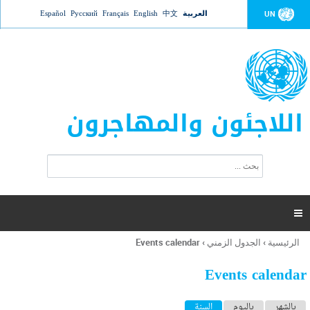
Jump to navigation
العربية
中文
English
Français
Русский
Español
UN
اللاجئون والمهاجرون
ا
ب
س
ح
ت
ث
م
ا

ر
ة
الرئيسية
›
الجدول الزمني
›
Events calendar
أنت
ا
هنا
ل
Events calendar
ب
ح
ا
بالشهر
باليوم
السنة
(علامة التبويب النشطة)
ث