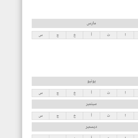
مارس
ا
ث
أ
خ
ج
س
يونيو
ا
ث
أ
خ
ج
س
سبتمبر
ا
ث
أ
خ
ج
س
ديسمبر