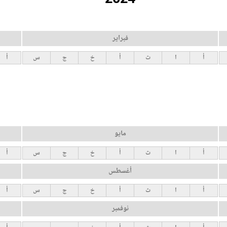
فبراير
أ
ا
ث
أ
خ
ج
س
أ
مايو
أ
ا
ث
أ
خ
ج
س
أ
أغسطس
أ
ا
ث
أ
خ
ج
س
أ
نوفمبر