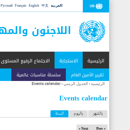
العربية
中文
English
Français
Русский
UN
اللاجئون والمه
الرئيسية
الاستجابة
الاجتماع الرفيع المستوى
تقرير الأمين العام
سلسلة مناسبات عالمية
الرئيسية
›
الجدول الزمني
›
Events calendar
أنت
هنا
Events calendar
ا
بالشهر
باليوم
السنة
(علامة التبويب النشطة)
ل
Next »
« Prev