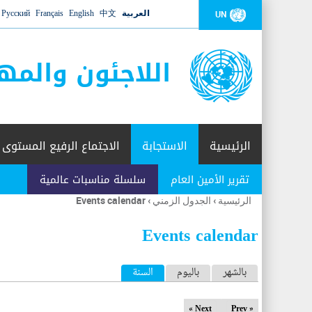
العربية
中文
English
Français
Русский
UN
اللاجئون والمه
الرئيسية
الاستجابة
الاجتماع الرفيع المستوى
تقرير الأمين العام
سلسلة مناسبات عالمية
الرئيسية
›
الجدول الزمني
›
Events calendar
أنت
هنا
Events calendar
ا
بالشهر
باليوم
السنة
(علامة التبويب النشطة)
ل
Next »
« Prev