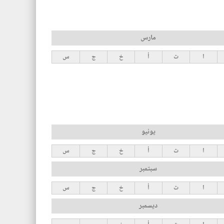
مارس
ا
ث
أ
خ
ج
س
يونيو
ا
ث
أ
خ
ج
س
سبتمبر
ا
ث
أ
خ
ج
س
ديسمبر