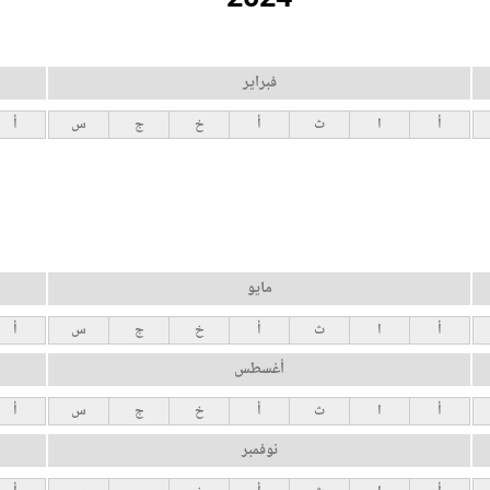
فبراير
أ
ا
ث
أ
خ
ج
س
أ
مايو
أ
ا
ث
أ
خ
ج
س
أ
أغسطس
أ
ا
ث
أ
خ
ج
س
أ
نوفمبر