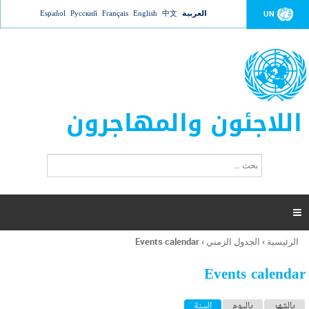
Jump to navigation
العربية
中文
English
Français
Русский
Español
UN
اللاجئون والمهاجرون
ا
ب
س
ح
ت
ث
م
ا

ر
ة
الرئيسية
›
الجدول الزمني
›
Events calendar
أنت
ا
هنا
ل
Events calendar
ب
ح
ا
بالشهر
باليوم
السنة
(علامة التبويب النشطة)
ث