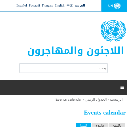
Jump to navigation
العربية
中文
English
Français
Русский
Español
UN
اللاجئون والمهاجرون
ا
ب
س
ح
ت
ث
م
ا

ر
ة
الرئيسية
›
الجدول الزمني
›
Events calendar
أنت
ا
هنا
ل
Events calendar
ب
ح
ا
بالشهر
باليوم
السنة
(علامة التبويب النشطة)
ث