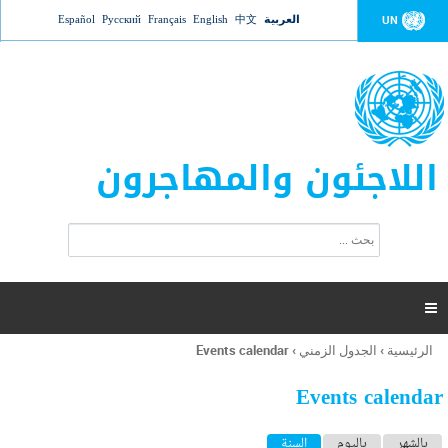
Jump to navigation
العربية
中文
English
Français
Русский
Español
UN
اللاجئون والمهاجرون
ا
ب
س
ح
ت
ث
م
ا

ر
ة
الرئيسية
›
الجدول الزمني
›
Events calendar
أنت
ا
هنا
ل
Events calendar
ب
ح
ا
بالشهر
باليوم
السنة
(علامة التبويب النشطة)
ث